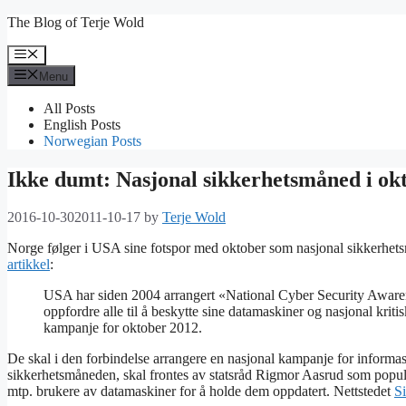
Skip
The Blog of Terje Wold
to
content
Menu
Menu
All Posts
English Posts
Norwegian Posts
Ikke dumt: Nasjonal sikkerhetsmåned i ok
2016-10-30
2011-10-17
by
Terje Wold
Norge følger i USA sine fotspor med oktober som nasjonal sikkerhets
artikkel
:
USA har siden 2004 arrangert «National Cyber Security Aware
oppfordre alle til å beskytte sine datamaskiner og nasjonal kriti
kampanje for oktober 2012.
De skal i den forbindelse arrangere en nasjonal kampanje for informa
sikkerhetsmåneden, skal frontes av statsråd Rigmor Aasrud som popul
mtp. brukere av datamaskiner for å holde dem oppdatert. Nettstedet
Si