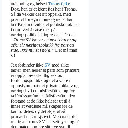
utdanning og helse i
Troms fylke
.
Dog, han er et kjent fjes her i Troms.
Så da vekker det litt oppsikt, med
positivt fortegn i mine øyne, at han
ber Kristin utvide det politiske fokuset
i nord ved å satse mer på
næringspolitikk. I ingressen står det:
“Troms SV krever en mye klarere og
offensiv næringspolitikk fra partiets
side. Ikke minst i nord.”
Det må man
si!
Jeg forbinder ikke
SV
med slike
takter, men heller et parti som primært
er opptatt av offentlig sektor,
fordelingspolitikk og det å være i
opposisjon mot det private initiativ og
næringsliv i en misforstått kamp for
velferdssamfunnet. Misforstått i den
forstand at de ikke helt ser ut til å
innse at verdiene må skapes før de
kan fordeles; og det skjer altså
primært i næringslivet. Men nå er det
mulig at Troms SV har sett lyset og på
den måten kan bre sitt nye syn til