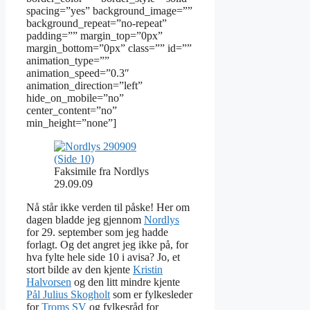
spacing=”yes” background_image=””
background_repeat=”no-repeat”
padding=”” margin_top=”0px”
margin_bottom=”0px” class=”” id=””
animation_type=””
animation_speed=”0.3″
animation_direction=”left”
hide_on_mobile=”no”
center_content=”no”
min_height=”none”]
Faksimile fra Nordlys
29.09.09
Nå står ikke verden til påske! Her om
dagen bladde jeg gjennom
Nordlys
for 29. september som jeg hadde
forlagt. Og det angret jeg ikke på, for
hva fylte hele side 10 i avisa? Jo, et
stort bilde av den kjente
Kristin
Halvorsen
og den litt mindre kjente
Pål Julius Skogholt
som er fylkesleder
for
Troms SV
og fylkesråd for