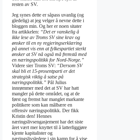
resten av SV.
Jeg synes dette er såpass uvanlig (og
gledelig) at jeg velger å nevne dette i
bloggen min. Og her er noen sitater
fra artikkelen:
“Det er vanskelig å
ikke lese av Troms SV sine krav og
ønsker til en ny regjeringserklæring
på annet vis enn at fylkespartiet sterkt
ønsker at SV nå også må fremstå med
en næringspolitikk for Nord-Norge.”
Videre sier Troms SV:
“Dersom SV
skal bli et 15-prosentparti er det
strategisk viktig å satse på
næringspolitikk.”
Pål Julius
innrømmer med det at SV har hatt
mangler på dette området, og at de
først og fremst har manglet markante
politikere som kan målbære en
offensiv næringspolitikk. Der fikk
Kristin den! Hennes
næringslivsengasjement har det siste
året vært mer knyttet til å latterliggjøre
kjente kapitalister og
næringslivsledere i sin kamp for å vise