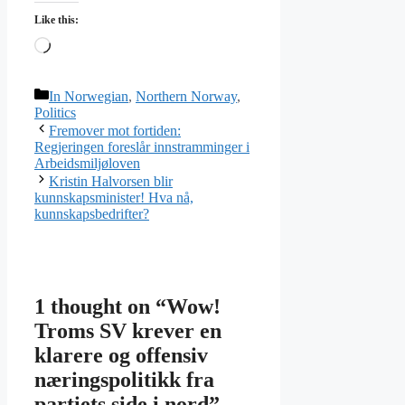
Like this:
Loading…
Categories
In Norwegian
,
Northern Norway
,
Politics
Fremover mot fortiden:
Regjeringen foreslår innstramminger i
Arbeidsmiljøloven
Kristin Halvorsen blir
kunnskapsminister! Hva nå,
kunnskapsbedrifter?
1 thought on “Wow!
Troms SV krever en
klarere og offensiv
næringspolitikk fra
partiets side i nord”