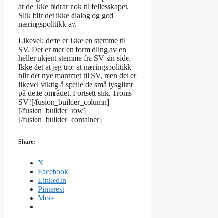
at de ikke bidrar nok til fellesskapet.
Slik blir det ikke dialog og god
næringspolitikk av.
Likevel; dette er ikke en stemme til
SV. Det er mer en formidling av en
heller ukjent stemme fra SV sin side.
Ikke det at jeg tror at næringspolitikk
blir det nye mantraet til SV, men det er
likevel viktig å speile de små lysglimt
på dette området. Fortsett slik, Troms
SV![/fusion_builder_column]
[/fusion_builder_row]
[/fusion_builder_container]
Share:
X
Facebook
LinkedIn
Pinterest
More