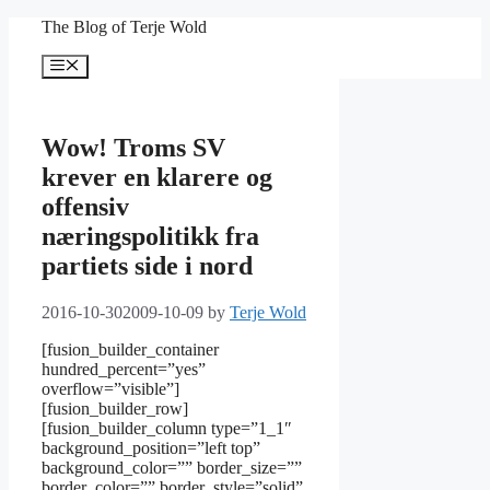
Skip
The Blog of Terje Wold
to
content
Menu
Wow! Troms SV
krever en klarere og
offensiv
næringspolitikk fra
partiets side i nord
2016-10-30
2009-10-09
by
Terje Wold
[fusion_builder_container
hundred_percent=”yes”
overflow=”visible”]
[fusion_builder_row]
[fusion_builder_column type=”1_1″
background_position=”left top”
background_color=”” border_size=””
border_color=”” border_style=”solid”