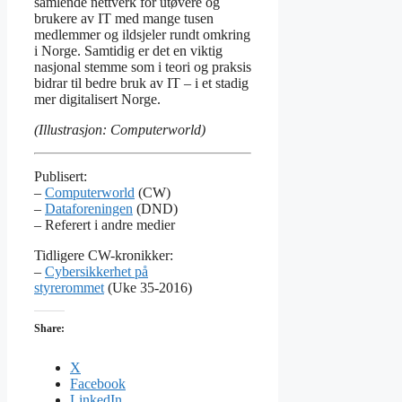
samlende nettverk for utøvere og
brukere av IT med mange tusen
medlemmer og ildsjeler rundt omkring
i Norge. Samtidig er det en viktig
nasjonal stemme som i teori og praksis
bidrar til bedre bruk av IT – i et stadig
mer digitalisert Norge.
(Illustrasjon: Computerworld)
Publisert:
–
Computerworld
(CW)
–
Dataforeningen
(DND)
– Referert i andre medier
Tidligere CW-kronikker:
–
Cybersikkerhet på
styrerommet
(Uke 35-2016)
Share:
X
Facebook
LinkedIn