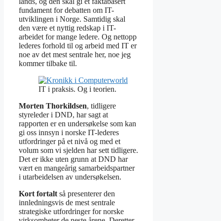
lands, og den skal gi et faktabasert
fundament for debatten om IT-
utviklingen i Norge. Samtidig skal
den være et nyttig redskap i IT-
arbeidet for mange ledere. Og nettopp
lederes forhold til og arbeid med IT er
noe av det mest sentrale her, noe jeg
kommer tilbake til.
IT i praksis. Og i teorien.
Morten Thorkildsen
, tidligere
styreleder i DND, har sagt at
rapporten er en undersøkelse som kan
gi oss innsyn i norske IT-lederes
utfordringer på et nivå og med et
volum som vi sjelden har sett tidligere.
Det er ikke uten grunn at DND har
vært en mangeårig samarbeidspartner
i utarbeidelsen av undersøkelsen.
Kort fortalt
så presenterer den
innledningsvis de mest sentrale
strategiske utfordringer for norske
virksomheter de neste årene. Deretter