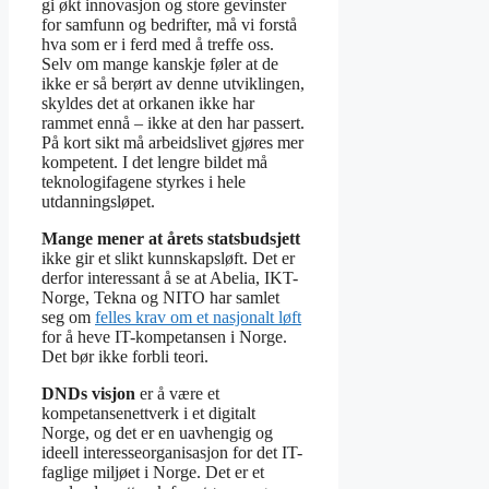
gi økt innovasjon og store gevinster
for samfunn og bedrifter, må vi forstå
hva som er i ferd med å treffe oss.
Selv om mange kanskje føler at de
ikke er så berørt av denne utviklingen,
skyldes det at orkanen ikke har
rammet ennå – ikke at den har passert.
På kort sikt må arbeidslivet gjøres mer
kompetent. I det lengre bildet må
teknologifagene styrkes i hele
utdanningsløpet.
Mange mener at årets statsbudsjett
ikke gir et slikt kunnskapsløft. Det er
derfor interessant å se at Abelia, IKT-
Norge, Tekna og NITO har samlet
seg om
felles krav om et nasjonalt løft
for å heve IT-kompetansen i Norge.
Det bør ikke forbli teori.
DNDs visjon
er å være et
kompetansenettverk i et digitalt
Norge, og det er en uavhengig og
ideell interesseorganisasjon for det IT-
faglige miljøet i Norge. Det er et