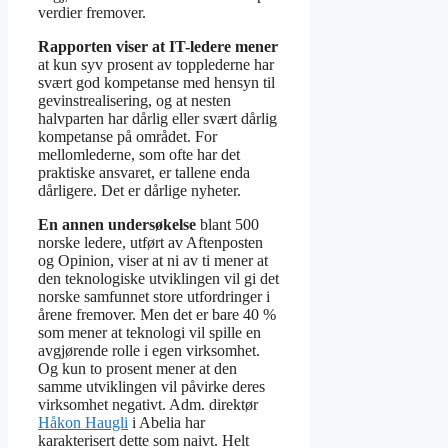
verdier fremover.
Rapporten viser at IT-ledere mener
at kun syv prosent av topplederne har
svært god kompetanse med hensyn til
gevinstrealisering, og at nesten
halvparten har dårlig eller svært dårlig
kompetanse på området. For
mellomlederne, som ofte har det
praktiske ansvaret, er tallene enda
dårligere. Det er dårlige nyheter.
En annen undersøkelse
blant 500
norske ledere, utført av Aftenposten
og Opinion, viser at ni av ti mener at
den teknologiske utviklingen vil gi det
norske samfunnet store utfordringer i
årene fremover. Men det er bare 40 %
som mener at teknologi vil spille en
avgjørende rolle i egen virksomhet.
Og kun to prosent mener at den
samme utviklingen vil påvirke deres
virksomhet negativt. Adm. direktør
Håkon Haugli
i Abelia har
karakterisert dette som naivt. Helt