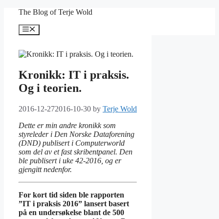
Skip
The Blog of Terje Wold
to
content
Menu
Kronikk: IT i praksis.
Og i teorien.
2016-12-27
2016-10-30
by
Terje Wold
Dette er min andre kronikk som
styreleder i Den Norske Dataforening
(DND) publisert i Computerworld
som del av et fast skribentpanel. Den
ble publisert i uke 42-2016, og er
gjengitt nedenfor.
For kort tid siden ble rapporten
”IT i praksis 2016” lansert basert
på en undersøkelse blant de 500