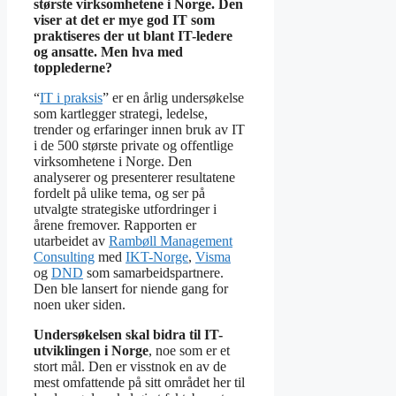
største virksomhetene i Norge. Den
viser at det er mye god IT som
praktiseres der ut blant IT-ledere
og ansatte. Men hva med
topplederne?
“
IT i praksis
” er en årlig undersøkelse
som kartlegger strategi, ledelse,
trender og erfaringer innen bruk av IT
i de 500 største private og offentlige
virksomhetene i Norge. Den
analyserer og presenterer resultatene
fordelt på ulike tema, og ser på
utvalgte strategiske utfordringer i
årene fremover. Rapporten er
utarbeidet av
Rambøll Management
Consulting
med
IKT-Norge
,
Visma
og
DND
som samarbeidspartnere.
Den ble lansert for niende gang for
noen uker siden.
Undersøkelsen skal bidra til IT-
utviklingen i Norge
, noe som er et
stort mål. Den er visstnok en av de
mest omfattende på sitt området her til