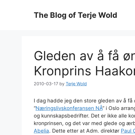
Skip
to
The Blog of Terje Wold
content
Gleden av å få ø
Kronprins Haako
2010-03-17
by
Terje Wold
I dag hadde jeg den store gleden av å få
“
Næringslivskonferansen NÅ
” i Oslo arra
og kunnskapsbedrifter. Det er ikke alle k
kronprinsen, og det var med glede og æ
Abelia
. Dette etter at Adm. direktør
Paul 