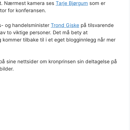
ret. Nærmest kamera ses
Tarje Bjørgum
som er
otor for konferansen.
s- og handelsminister
Trond Giske
på tilsvarende
v to viktige personer. Det må bety at
 kommer tilbake til i et eget blogginnlegg når mer
på sine nettsider om kronprinsen sin deltagelse på
ilder.