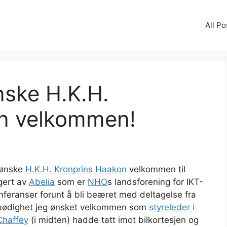
All Po
nske H.K.H.
n velkommen!
 ønske
H.K.H. Kronprins Haakon
velkommen til
ngert av
Abelia
som er
NHO
s landsforening for IKT-
onferanser forunt å bli beæret med deltagelse fra
rbødighet jeg ønsket velkommen som
styreleder i
Chaffey
(i midten) hadde tatt imot bilkortesjen og